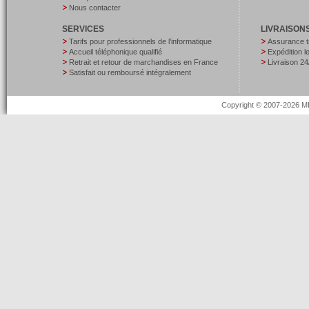
Nous contacter
SERVICES
LIVRAISON
Tarifs pour professionnels de l’informatique
Assurance t
Accueil téléphonique qualifié
Expédition 
Retrait et retour de marchandises en France
Livraison 24
Satisfait ou remboursé intégralement
Copyright © 2007-2026 