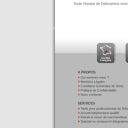
Toute l'équipe de Dallexpress vou
A PROPOS
Qui sommes-nous ?
Mentions Légales
Conditions Générales de Vente
Politique de Confidentialité
Nous contacter
SERVICES
Tarifs pour professionnels de l’inf
Accueil téléphonique qualifié
Retrait et retour de marchandises
Satisfait ou remboursé intégralem