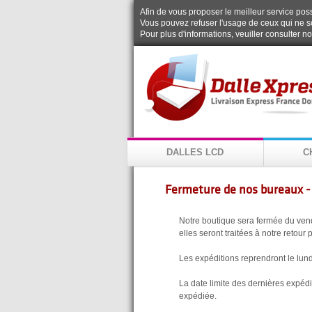
Afin de vous proposer le meilleur service possi
Vous pouvez refuser l'usage de ceux qui ne s
Pour plus d'informations, veuiller consulter n
DALLES LCD
C
Fermeture de nos bureaux -
Notre boutique sera fermée du vend
elles seront traitées à notre retour
Les expéditions reprendront le lund
La date limite des dernières expéd
expédiée.