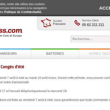
ble, notre site utilise des cookies.
ACC
ont pas nécessaires à la navigation.
otre
Politique de Confidentialité.
Service Client
Société
Française
05 62 211 211
HARGEURS
BATTERIES
VITRES TACT
 Congés d'été
redi 7 août à midi au mardi 18 août inclus. Durant cette période, vous pouvez co
 par ordre d'ancienneté.
i 17 et l'accueil téléphonique/email le mercredi 19.
itions est fixée au vendredi 7 août à midi, nous garantissons que toute commande v