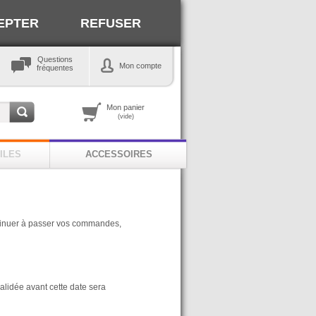
EPTER
REFUSER
Questions
Mon compte
fréquentes
Mon panier
(vide)
ILES
ACCESSOIRES
ntinuer à passer vos commandes,
alidée avant cette date sera