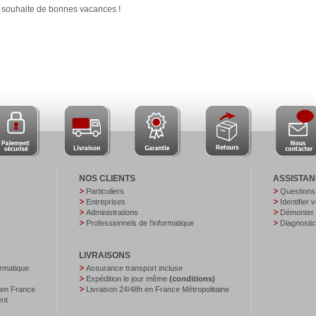
s souhaite de bonnes vacances !
NOS CLIENTS
ASSISTA
Particuliers
Questions
Entreprises
Identifier 
Administrations
Démonter v
Professionnels de l’informatique
Diagnostic
LIVRAISONS
ormatique
Assurance transport incluse
Expédition le jour même
(conditions)
 en France
Livraison 24/48h en France Métropolitaine
ent