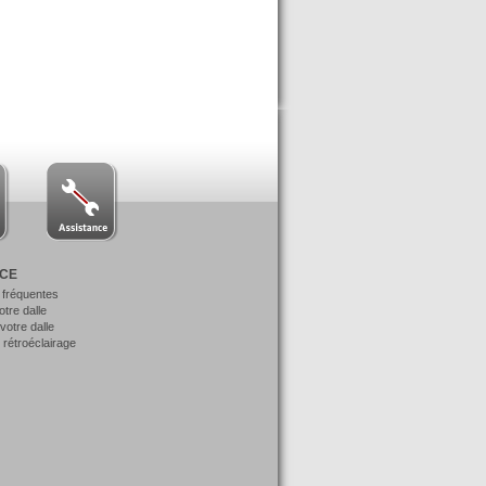
NCE
 fréquentes
votre dalle
otre dalle
 rétroéclairage