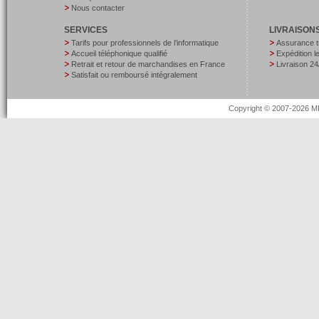
Nous contacter
SERVICES
LIVRAISON
Tarifs pour professionnels de l’informatique
Assurance t
Accueil téléphonique qualifié
Expédition 
Retrait et retour de marchandises en France
Livraison 24
Satisfait ou remboursé intégralement
Copyright © 2007-2026 