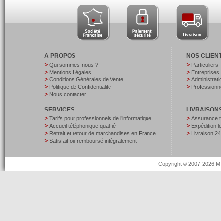
A PROPOS
NOS CLIEN
Qui sommes-nous ?
Particuliers
Mentions Légales
Entreprises
Conditions Générales de Vente
Administrati
Politique de Confidentialité
Professionne
Nous contacter
SERVICES
LIVRAISON
Tarifs pour professionnels de l’informatique
Assurance t
Accueil téléphonique qualifié
Expédition 
Retrait et retour de marchandises en France
Livraison 24
Satisfait ou remboursé intégralement
Copyright © 2007-2026 