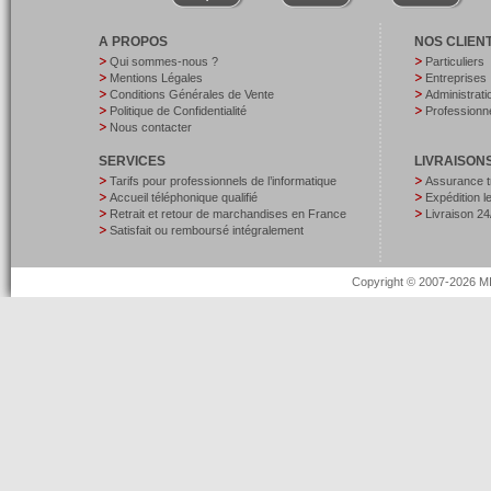
A PROPOS
NOS CLIEN
Qui sommes-nous ?
Particuliers
Mentions Légales
Entreprises
Conditions Générales de Vente
Administrati
Politique de Confidentialité
Professionne
Nous contacter
SERVICES
LIVRAISON
Tarifs pour professionnels de l’informatique
Assurance t
Accueil téléphonique qualifié
Expédition 
Retrait et retour de marchandises en France
Livraison 24
Satisfait ou remboursé intégralement
Copyright © 2007-2026 