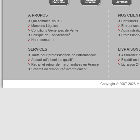
A PROPOS
NOS CLIEN
Qui sommes-nous ?
Particuliers
Mentions Légales
Entreprises
Conditions Générales de Vente
Administrati
Politique de Confidentialité
Professionne
Nous contacter
SERVICES
LIVRAISON
Tarifs pour professionnels de l’informatique
Assurance t
Accueil téléphonique qualifié
Expédition 
Retrait et retour de marchandises en France
Livraison 24
Satisfait ou remboursé intégralement
Copyright © 2007-2026 