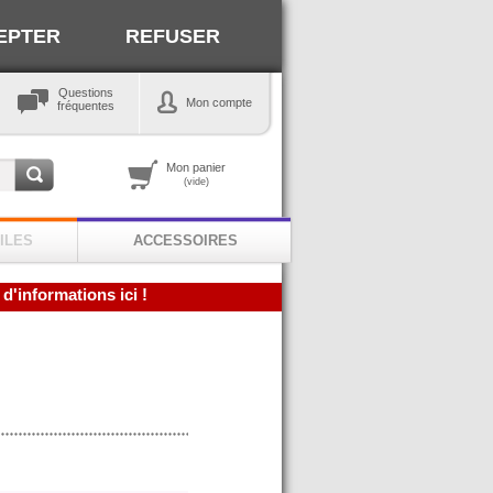
EPTER
REFUSER
Questions
Mon compte
fréquentes
Mon panier
(vide)
ILES
ACCESSOIRES
 d'informations ici !