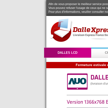
Afin de vous proposer le meilleur service possi
Vous pouvez refuser l'usage de ceux qui ne s
Pour plus d'informations, veuiller consulter n
DALLES LCD
C
Fermeture estivale 
DALLE
(livraison d'
Version 1366x768 B