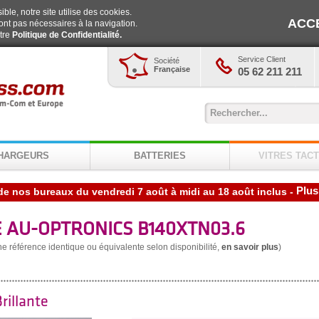
ble, notre site utilise des cookies.
ACC
ont pas nécessaires à la navigation.
otre
Politique de Confidentialité.
Service Client
Société
Française
05 62 211 211
HARGEURS
BATTERIES
VITRES TACT
Plus
de nos bureaux du vendredi 7 août à midi au 18 août inclus
-
 AU-OPTRONICS B140XTN03.6
une référence identique ou équivalente selon disponibilité,
en savoir plus
)
rillante