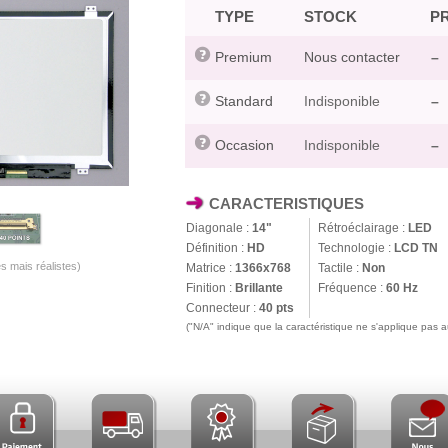
TYPE
STOCK
PR
Premium
Nous contacter
–
Standard
Indisponible
–
Occasion
Indisponible
–
CARACTERISTIQUES
Diagonale :
14"
Rétroéclairage :
LED
Définition :
HD
Technologie :
LCD TN
s mais réalistes)
Matrice :
1366x768
Tactile :
Non
Finition :
Brillante
Fréquence :
60 Hz
Connecteur :
40 pts
("N/A" indique que la caractéristique ne s'applique pas