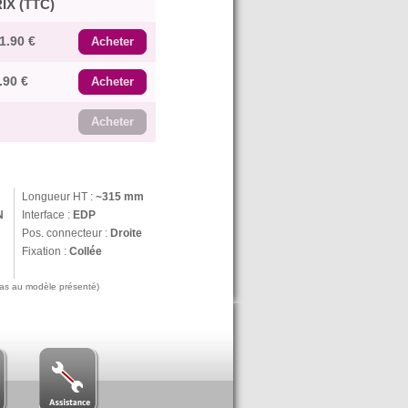
IX (TTC)
1.90 €
Acheter
.90 €
Acheter
Acheter
Longueur HT :
~315 mm
N
Interface :
EDP
Pos. connecteur :
Droite
Fixation :
Collée
 pas au modèle présenté)