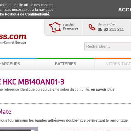
ble, notre site utilise des cookies.
ACC
ont pas nécessaires à la navigation.
otre
Politique de Confidentialité.
Service Client
Société
Française
05 62 211 211
HARGEURS
BATTERIES
VITRES TACT
 HKC MB140AN01-3
une référence identique ou équivalente selon disponibilité,
en savoir plus
)
Mate
, nous fournissons les bandes adhésives double-face permettant le remontage