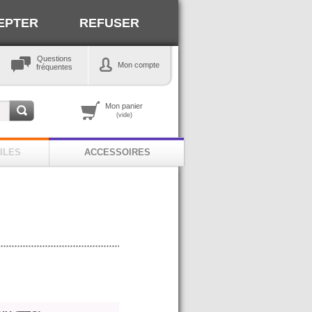
EPTER
REFUSER
Questions
Mon compte
fréquentes
Mon panier
(vide)
ILES
ACCESSOIRES