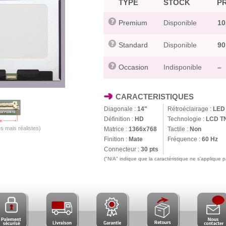
TYPE
STOCK
PR
Premium
Disponible
10
Standard
Disponible
90
Occasion
Indisponible
–
CARACTERISTIQUES
Diagonale :
14"
Rétroéclairage :
LED
Définition :
HD
Technologie :
LCD T
s mais réalistes)
Matrice :
1366x768
Tactile :
Non
Finition :
Mate
Fréquence :
60 Hz
Connecteur :
30 pts
("N/A" indique que la caractéristique ne s'applique