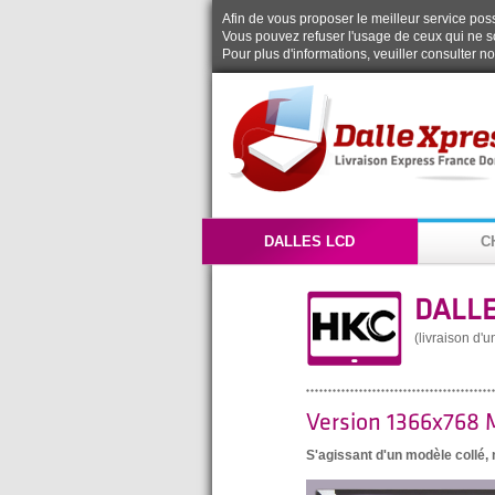
Afin de vous proposer le meilleur service possi
Vous pouvez refuser l'usage de ceux qui ne s
Pour plus d'informations, veuiller consulter n
DALLES LCD
C
DALLE
(livraison d'
Version 1366x768 
S'agissant d'un modèle collé