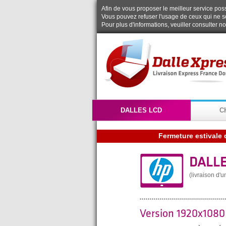
Afin de vous proposer le meilleur service possi
Vous pouvez refuser l'usage de ceux qui ne s
Pour plus d'informations, veuiller consulter n
DALLES LCD
C
Fermeture estivale 
DALLE
(livraison d'
Version 1920x108