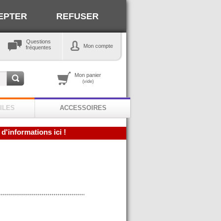
EPTER
REFUSER
Questions
Mon compte
fréquentes
Mon panier
(vide)
ILES
ACCESSOIRES
 d'informations ici !