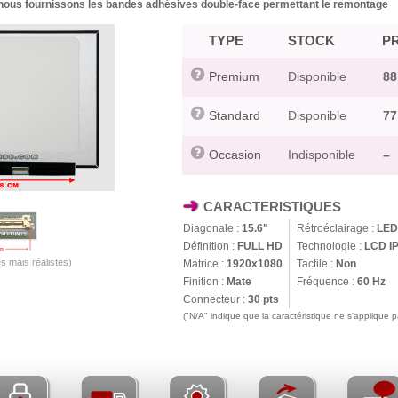
, nous fournissons les bandes adhésives double-face permettant le remontage
TYPE
STOCK
PR
Premium
Disponible
88
Standard
Disponible
77
Occasion
Indisponible
–
CARACTERISTIQUES
Diagonale :
15.6"
Rétroéclairage :
LED
Définition :
FULL HD
Technologie :
LCD I
s mais réalistes)
Matrice :
1920x1080
Tactile :
Non
Finition :
Mate
Fréquence :
60 Hz
Connecteur :
30 pts
("N/A" indique que la caractéristique ne s'applique