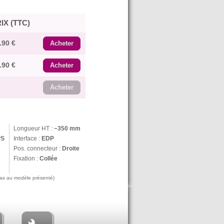
IX (TTC)
.90 €
Acheter
.90 €
Acheter
Acheter
Longueur HT :
~350 mm
PS
Interface :
EDP
Pos. connecteur :
Droite
Fixation :
Collée
 pas au modèle présenté)