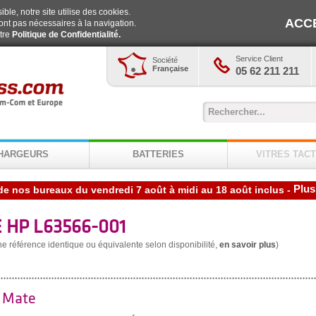
ble, notre site utilise des cookies.
ACC
ont pas nécessaires à la navigation.
otre
Politique de Confidentialité.
Service Client
Société
Française
05 62 211 211
HARGEURS
BATTERIES
VITRES TACT
Plus
de nos bureaux du vendredi 7 août à midi au 18 août inclus
-
 HP L63566-001
une référence identique ou équivalente selon disponibilité,
en savoir plus
)
0 Mate