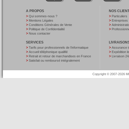
A PROPOS
NOS CLIEN
Qui sommes-nous ?
Particuliers
Mentions Légales
Entreprises
Conditions Générales de Vente
Administrati
Politique de Confidentialité
Professionne
Nous contacter
SERVICES
LIVRAISON
Tarifs pour professionnels de l’informatique
Assurance t
Accueil téléphonique qualifié
Expédition 
Retrait et retour de marchandises en France
Livraison 24
Satisfait ou remboursé intégralement
Copyright © 2007-2026 