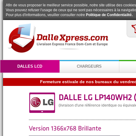
Afin de vous proposer le meilleur service possible, notre site utilise des cookies
Vous pouvez refuser l'usage de ceux qui ne sont pas nécessaires à la navigatio
Pour plus d'informations, veuiller consulter notre
Politique de Confidentialité.
DALLES LCD
CHARGEURS
DALLE LG LP140WH2 (
(livraison d'une référence identique ou équival
Version 1366x768 Brillante