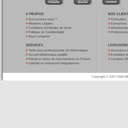
A PROPOS
NOS CLIEN
Qui sommes-nous ?
Particuliers
Mentions Légales
Entreprises
Conditions Générales de Vente
Administrati
Politique de Confidentialité
Professionne
Nous contacter
SERVICES
LIVRAISON
Tarifs pour professionnels de l’informatique
Assurance t
Accueil téléphonique qualifié
Expédition 
Retrait et retour de marchandises en France
Livraison 24
Satisfait ou remboursé intégralement
Copyright © 2007-2026 