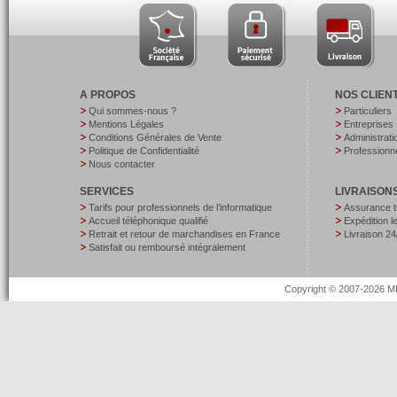
A PROPOS
NOS CLIEN
Qui sommes-nous ?
Particuliers
Mentions Légales
Entreprises
Conditions Générales de Vente
Administrati
Politique de Confidentialité
Professionne
Nous contacter
SERVICES
LIVRAISON
Tarifs pour professionnels de l’informatique
Assurance t
Accueil téléphonique qualifié
Expédition 
Retrait et retour de marchandises en France
Livraison 24
Satisfait ou remboursé intégralement
Copyright © 2007-2026 