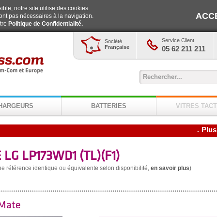
ble, notre site utilise des cookies.
ACC
ont pas nécessaires à la navigation.
otre
Politique de Confidentialité.
Service Client
Société
Française
05 62 211 211
HARGEURS
BATTERIES
VITRES TACT
Plus
-
 LG LP173WD1 (TL)(F1)
une référence identique ou équivalente selon disponibilité,
en savoir plus
)
 Mate