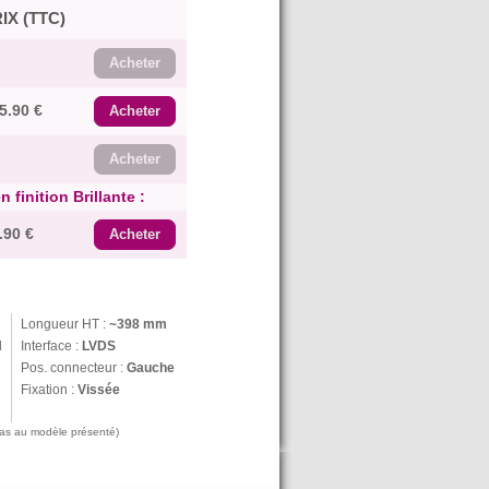
IX (TTC)
Acheter
5.90 €
Acheter
Acheter
 finition Brillante :
.90 €
Acheter
Longueur HT :
~398 mm
N
Interface :
LVDS
Pos. connecteur :
Gauche
Fixation :
Vissée
 pas au modèle présenté)