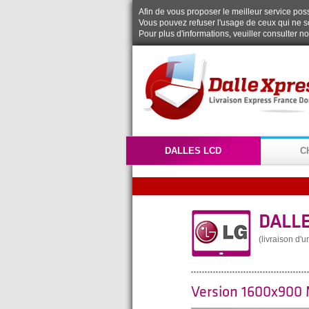
Afin de vous proposer le meilleur service possi
Vous pouvez refuser l'usage de ceux qui ne s
Pour plus d'informations, veuiller consulter n
DALLES LCD
C
DALLE
(livraison d'
Version 1600x900