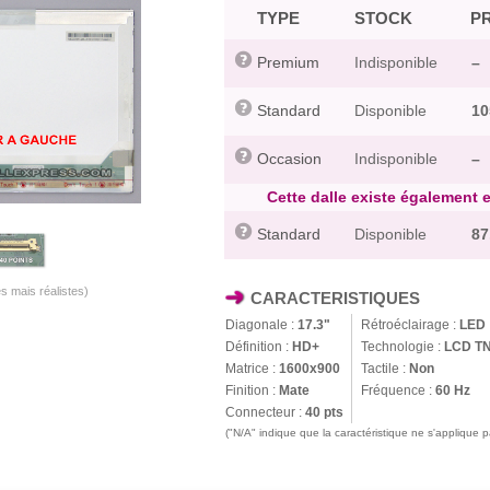
TYPE
STOCK
PR
Premium
Indisponible
–
Standard
Disponible
10
Occasion
Indisponible
–
Cette dalle existe également en
Standard
Disponible
87
s mais réalistes)
CARACTERISTIQUES
Diagonale :
17.3"
Rétroéclairage :
LED
Définition :
HD+
Technologie :
LCD T
Matrice :
1600x900
Tactile :
Non
Finition :
Mate
Fréquence :
60 Hz
Connecteur :
40 pts
("N/A" indique que la caractéristique ne s'applique