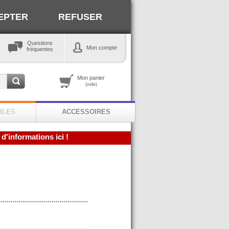
EPTER
REFUSER
Questions
Mon compte
fréquentes
Mon panier
(vide)
ILES
ACCESSOIRES
 d'informations ici !