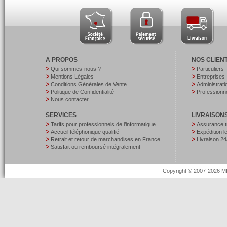
A PROPOS
NOS CLIEN
Qui sommes-nous ?
Particuliers
Mentions Légales
Entreprises
Conditions Générales de Vente
Administrati
Politique de Confidentialité
Professionne
Nous contacter
SERVICES
LIVRAISON
Tarifs pour professionnels de l’informatique
Assurance t
Accueil téléphonique qualifié
Expédition 
Retrait et retour de marchandises en France
Livraison 24
Satisfait ou remboursé intégralement
Copyright © 2007-2026 