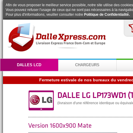
Afin de vous proposer le meilleur service possible, notre site utilise des cookies
Vous pouvez refuser l'usage de ceux qui ne sont pas nécessaires à la navigatio
Pour plus d'informations, veuiller consulter notre
Politique de Confidentialité.
DALLES LCD
CHARGEURS
DALLE LG LP173WD1 (T
(livraison d'une référence identique ou équival
Version 1600x900 Mate