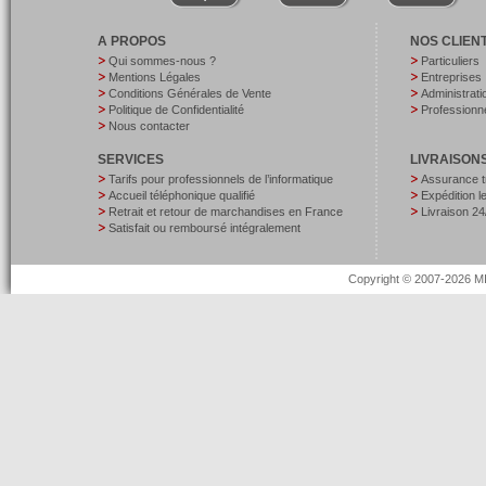
A PROPOS
NOS CLIEN
Qui sommes-nous ?
Particuliers
Mentions Légales
Entreprises
Conditions Générales de Vente
Administrati
Politique de Confidentialité
Professionne
Nous contacter
SERVICES
LIVRAISON
Tarifs pour professionnels de l’informatique
Assurance t
Accueil téléphonique qualifié
Expédition 
Retrait et retour de marchandises en France
Livraison 24
Satisfait ou remboursé intégralement
Copyright © 2007-2026 