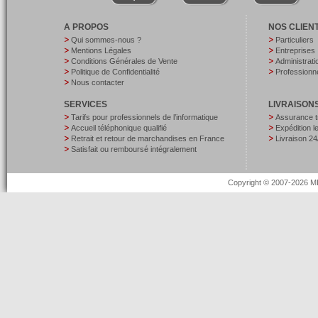
A PROPOS
NOS CLIEN
Qui sommes-nous ?
Particuliers
Mentions Légales
Entreprises
Conditions Générales de Vente
Administrati
Politique de Confidentialité
Professionne
Nous contacter
SERVICES
LIVRAISON
Tarifs pour professionnels de l’informatique
Assurance t
Accueil téléphonique qualifié
Expédition 
Retrait et retour de marchandises en France
Livraison 24
Satisfait ou remboursé intégralement
Copyright © 2007-2026 