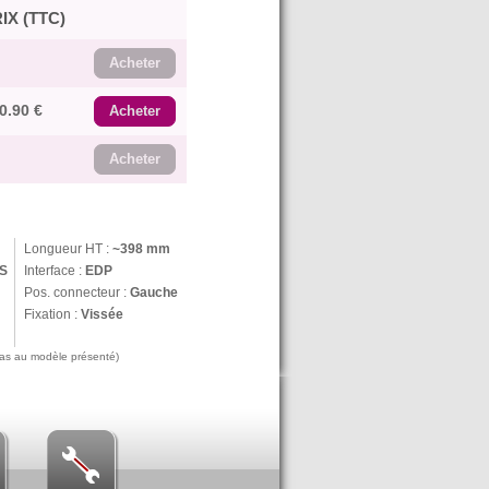
IX (TTC)
Acheter
0.90 €
Acheter
Acheter
Longueur HT :
~398 mm
PS
Interface :
EDP
Pos. connecteur :
Gauche
Fixation :
Vissée
 pas au modèle présenté)