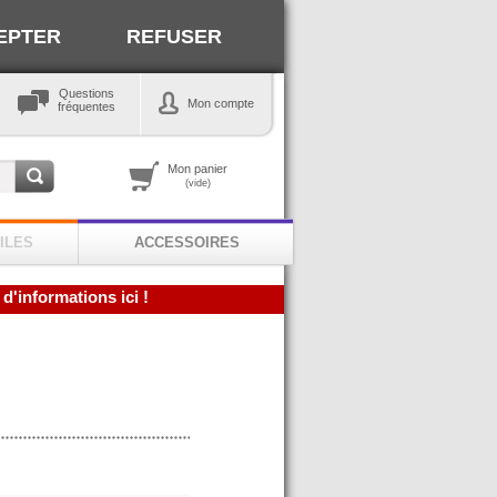
EPTER
REFUSER
Questions
Mon compte
fréquentes
Mon panier
(vide)
ILES
ACCESSOIRES
 d'informations ici !