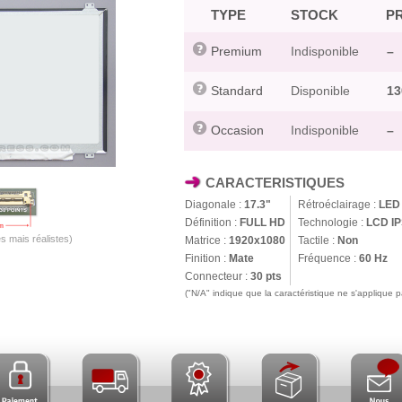
TYPE
STOCK
PR
Premium
Indisponible
–
Standard
Disponible
13
Occasion
Indisponible
–
CARACTERISTIQUES
Diagonale :
17.3"
Rétroéclairage :
LED
Définition :
FULL HD
Technologie :
LCD I
s mais réalistes)
Matrice :
1920x1080
Tactile :
Non
Finition :
Mate
Fréquence :
60 Hz
Connecteur :
30 pts
("N/A" indique que la caractéristique ne s'applique