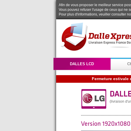
Afin de vous proposer le meilleur service possi
Vous pouvez refuser l'usage de ceux qui ne s
Pour plus d'informations, veuiller consulter n
DALLES LCD
C
Fermeture estivale 
DALLE
(livraison d'
Version 1920x108