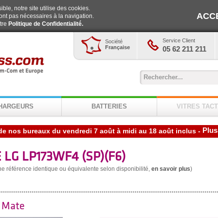
ble, notre site utilise des cookies.
ACC
ont pas nécessaires à la navigation.
otre
Politique de Confidentialité.
Service Client
Société
Française
05 62 211 211
HARGEURS
BATTERIES
VITRES TACT
Plus
de nos bureaux du vendredi 7 août à midi au 18 août inclus
-
 LG LP173WF4 (SP)(F6)
une référence identique ou équivalente selon disponibilité,
en savoir plus
)
0 Mate