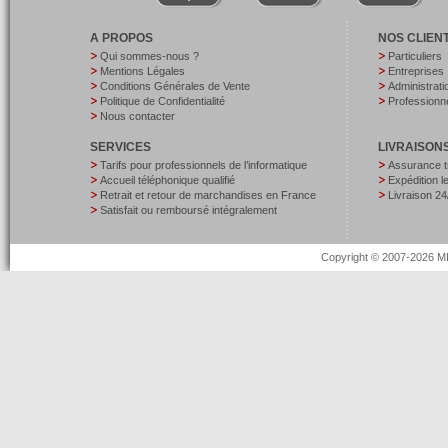
A PROPOS
NOS CLIEN
Qui sommes-nous ?
Particuliers
Mentions Légales
Entreprises
Conditions Générales de Vente
Administrati
Politique de Confidentialité
Professionne
Nous contacter
SERVICES
LIVRAISON
Tarifs pour professionnels de l’informatique
Assurance t
Accueil téléphonique qualifié
Expédition 
Retrait et retour de marchandises en France
Livraison 24
Satisfait ou remboursé intégralement
Copyright © 2007-2026 