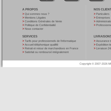
A PROPOS
NOS CLIEN
Qui sommes-nous ?
Particuliers
Mentions Légales
Entreprises
Conditions Générales de Vente
Administrati
Politique de Confidentialité
Professionne
Nous contacter
SERVICES
LIVRAISON
Tarifs pour professionnels de l’informatique
Assurance t
Accueil téléphonique qualifié
Expédition 
Retrait et retour de marchandises en France
Livraison 24
Satisfait ou remboursé intégralement
Copyright © 2007-2026 