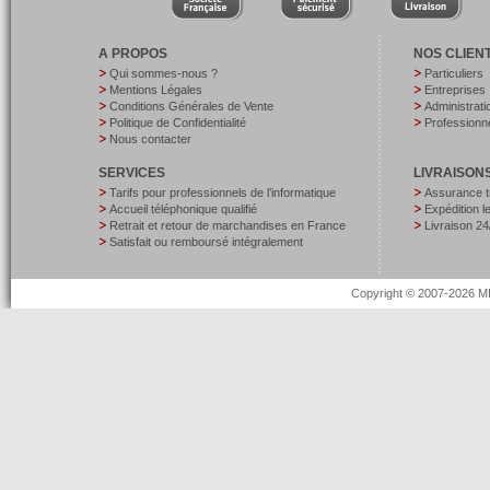
A PROPOS
NOS CLIEN
Qui sommes-nous ?
Particuliers
Mentions Légales
Entreprises
Conditions Générales de Vente
Administrati
Politique de Confidentialité
Professionne
Nous contacter
SERVICES
LIVRAISON
Tarifs pour professionnels de l’informatique
Assurance t
Accueil téléphonique qualifié
Expédition 
Retrait et retour de marchandises en France
Livraison 24
Satisfait ou remboursé intégralement
Copyright © 2007-2026 