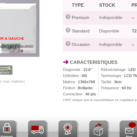
TYPE
STOCK
PR
Premium
Indisponible
–
Standard
Disponible
72
Occasion
Indisponible
–
CARACTERISTIQUES
Diagonale :
15.6"
Rétroéclairage :
LED
Définition :
HD
Technologie :
LCD T
s mais réalistes)
Matrice :
1366x768
Tactile :
Non
Finition :
Brillante
Fréquence :
60 Hz
Connecteur :
40 pts
("N/A" indique que la caractéristique ne s'applique