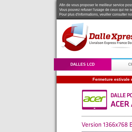
Afin de vous proposer le meilleur service possi
Vous pouvez refuser l'usage de ceux qui ne s
Pour plus d'informations, veuiller consulter n
DALLES LCD
C
Fermeture estivale 
DALLE P
ACER 
Version 1366x768 B