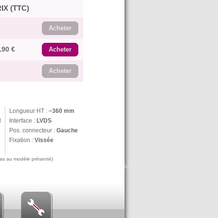
IX (TTC)
Acheter
.90 €
Acheter
Acheter
Longueur HT :
~360 mm
N
Interface :
LVDS
Pos. connecteur :
Gauche
Fixation :
Vissée
 pas au modèle présenté)