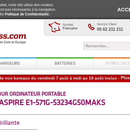
ble, notre site utilise des cookies.
ACC
ont pas nécessaires à la navigation.
otre
Politique de Confidentialité.
Service Client
Société
Française
05 62 211 211
HARGEURS
BATTERIES
VITRES TACT
Plus
de nos bureaux du vendredi 7 août à midi au 18 août inclus
-
OUR ORDINATEUR PORTABLE
ASPIRE E1-571G-53234G50MAKS
rillante