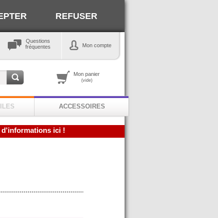
EPTER
REFUSER
Questions
Mon compte
fréquentes
Mon panier
(vide)
ILES
ACCESSOIRES
 d'informations ici !