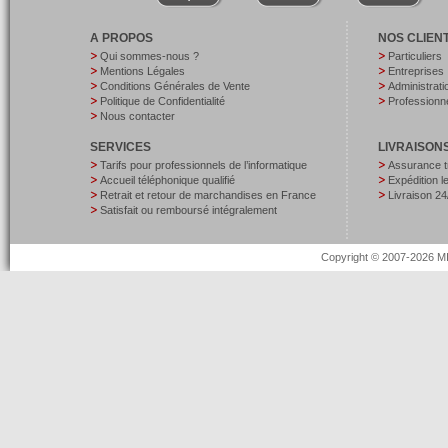
A PROPOS
NOS CLIEN
Qui sommes-nous ?
Particuliers
Mentions Légales
Entreprises
Conditions Générales de Vente
Administrati
Politique de Confidentialité
Professionne
Nous contacter
SERVICES
LIVRAISON
Tarifs pour professionnels de l’informatique
Assurance t
Accueil téléphonique qualifié
Expédition 
Retrait et retour de marchandises en France
Livraison 24
Satisfait ou remboursé intégralement
Copyright © 2007-2026 