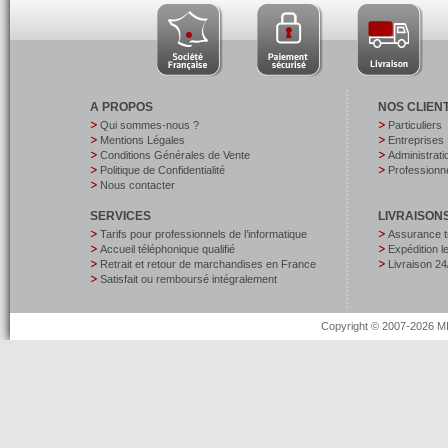
A PROPOS
NOS CLIEN
Qui sommes-nous ?
Particuliers
Mentions Légales
Entreprises
Conditions Générales de Vente
Administrati
Politique de Confidentialité
Professionne
Nous contacter
SERVICES
LIVRAISON
Tarifs pour professionnels de l’informatique
Assurance t
Accueil téléphonique qualifié
Expédition 
Retrait et retour de marchandises en France
Livraison 24
Satisfait ou remboursé intégralement
Copyright © 2007-2026 