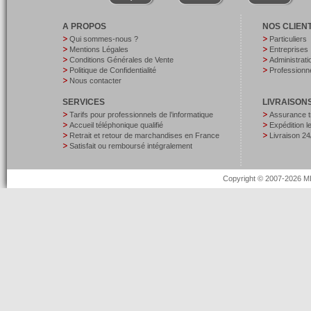
A PROPOS
NOS CLIEN
Qui sommes-nous ?
Particuliers
Mentions Légales
Entreprises
Conditions Générales de Vente
Administrati
Politique de Confidentialité
Professionne
Nous contacter
SERVICES
LIVRAISON
Tarifs pour professionnels de l’informatique
Assurance t
Accueil téléphonique qualifié
Expédition 
Retrait et retour de marchandises en France
Livraison 24
Satisfait ou remboursé intégralement
Copyright © 2007-2026 