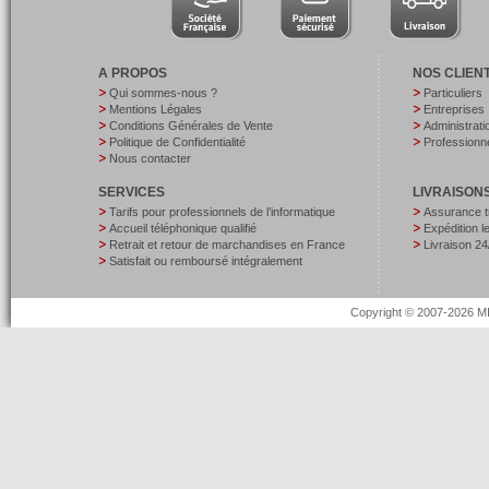
A PROPOS
NOS CLIEN
Qui sommes-nous ?
Particuliers
Mentions Légales
Entreprises
Conditions Générales de Vente
Administrati
Politique de Confidentialité
Professionne
Nous contacter
SERVICES
LIVRAISON
Tarifs pour professionnels de l’informatique
Assurance t
Accueil téléphonique qualifié
Expédition 
Retrait et retour de marchandises en France
Livraison 24
Satisfait ou remboursé intégralement
Copyright © 2007-2026 