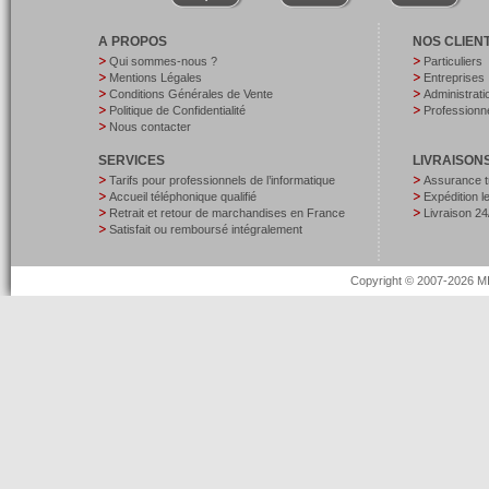
A PROPOS
NOS CLIEN
Qui sommes-nous ?
Particuliers
Mentions Légales
Entreprises
Conditions Générales de Vente
Administrati
Politique de Confidentialité
Professionne
Nous contacter
SERVICES
LIVRAISON
Tarifs pour professionnels de l’informatique
Assurance t
Accueil téléphonique qualifié
Expédition 
Retrait et retour de marchandises en France
Livraison 24
Satisfait ou remboursé intégralement
Copyright © 2007-2026 