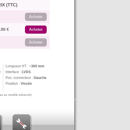
IX (TTC)
Acheter
.90 €
Acheter
Acheter
Longueur HT :
~360 mm
N
Interface :
LVDS
Pos. connecteur :
Gauche
Fixation :
Vissée
 pas au modèle présenté)