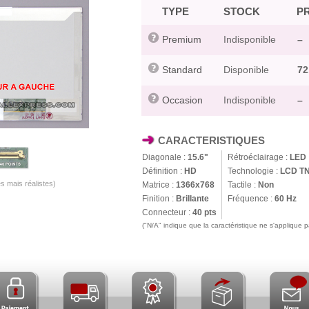
TYPE
STOCK
PR
Premium
Indisponible
–
Standard
Disponible
72
Occasion
Indisponible
–
CARACTERISTIQUES
Diagonale :
15.6"
Rétroéclairage :
LED
Définition :
HD
Technologie :
LCD T
s mais réalistes)
Matrice :
1366x768
Tactile :
Non
Finition :
Brillante
Fréquence :
60 Hz
Connecteur :
40 pts
("N/A" indique que la caractéristique ne s'applique