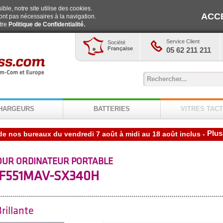
ble, notre site utilise des cookies.
ACC
ont pas nécessaires à la navigation.
otre
Politique de Confidentialité.
Service Client
Société
Française
05 62 211 211
HARGEURS
BATTERIES
VITRES TACT
Plus
de nos bureaux du vendredi 7 août à midi au 18 août inclus
-
OUR ORDINATEUR PORTABLE
F551MAV-SX340H
rillante