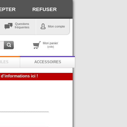
EPTER
REFUSER
Questions
Mon compte
fréquentes
Mon panier
(vide)
ILES
ACCESSOIRES
 d'informations ici !