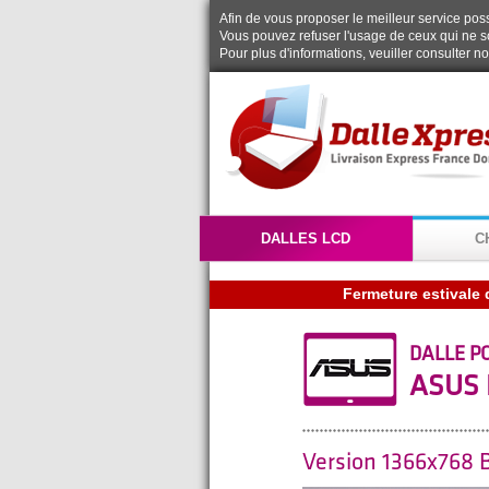
Afin de vous proposer le meilleur service possi
Vous pouvez refuser l'usage de ceux qui ne s
Pour plus d'informations, veuiller consulter n
DALLES LCD
C
Fermeture estivale 
DALLE P
ASUS 
Version 1366x768 B