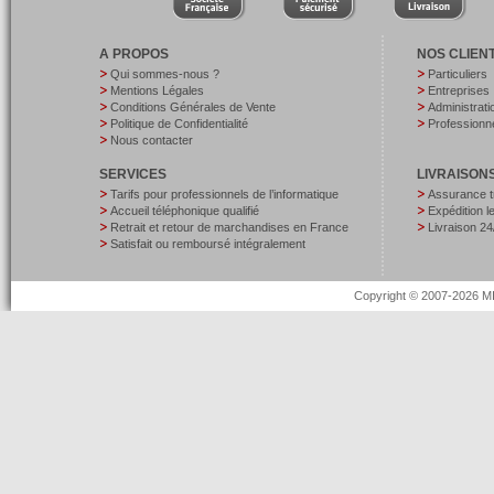
A PROPOS
NOS CLIEN
Qui sommes-nous ?
Particuliers
Mentions Légales
Entreprises
Conditions Générales de Vente
Administrati
Politique de Confidentialité
Professionne
Nous contacter
SERVICES
LIVRAISON
Tarifs pour professionnels de l’informatique
Assurance t
Accueil téléphonique qualifié
Expédition 
Retrait et retour de marchandises en France
Livraison 24
Satisfait ou remboursé intégralement
Copyright © 2007-2026 