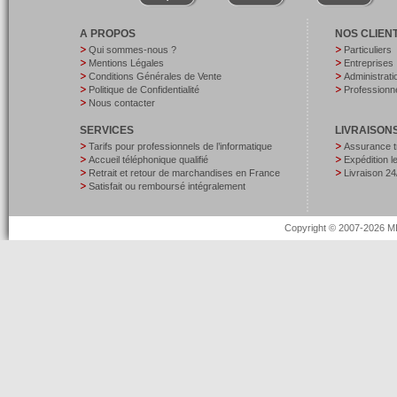
A PROPOS
NOS CLIEN
Qui sommes-nous ?
Particuliers
Mentions Légales
Entreprises
Conditions Générales de Vente
Administrati
Politique de Confidentialité
Professionne
Nous contacter
SERVICES
LIVRAISON
Tarifs pour professionnels de l’informatique
Assurance t
Accueil téléphonique qualifié
Expédition 
Retrait et retour de marchandises en France
Livraison 24
Satisfait ou remboursé intégralement
Copyright © 2007-2026 