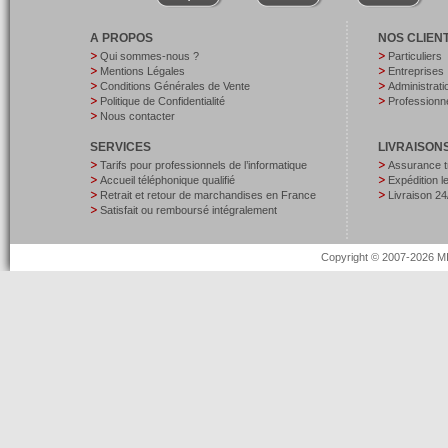
A PROPOS
NOS CLIEN
Qui sommes-nous ?
Particuliers
Mentions Légales
Entreprises
Conditions Générales de Vente
Administrati
Politique de Confidentialité
Professionne
Nous contacter
SERVICES
LIVRAISON
Tarifs pour professionnels de l’informatique
Assurance t
Accueil téléphonique qualifié
Expédition 
Retrait et retour de marchandises en France
Livraison 24
Satisfait ou remboursé intégralement
Copyright © 2007-2026 