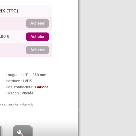
IX (TTC)
Acheter
.90 €
Acheter
Acheter
Longueur HT :
~360 mm
N
Interface :
LVDS
Pos. connecteur :
Gauche
Fixation :
Vissée
 pas au modèle présenté)