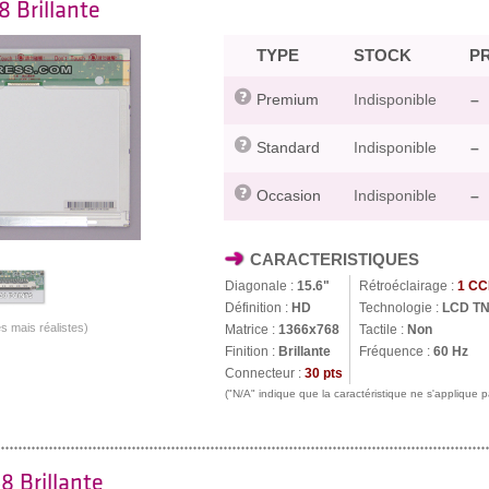
8 Brillante
TYPE
STOCK
PR
Premium
Indisponible
–
Standard
Indisponible
–
Occasion
Indisponible
–
CARACTERISTIQUES
Diagonale :
15.6"
Rétroéclairage :
1 CC
Définition :
HD
Technologie :
LCD T
s mais réalistes)
Matrice :
1366x768
Tactile :
Non
Finition :
Brillante
Fréquence :
60 Hz
Connecteur :
30 pts
("N/A" indique que la caractéristique ne s'applique
8 Brillante