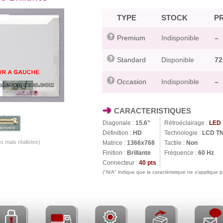
TYPE
STOCK
PR
Premium
Indisponible
–
Standard
Disponible
72
Occasion
Indisponible
–
CARACTERISTIQUES
Diagonale :
15.6"
Rétroéclairage :
LED
Définition :
HD
Technologie :
LCD T
s mais réalistes)
Matrice :
1366x768
Tactile :
Non
Finition :
Brillante
Fréquence :
60 Hz
Connecteur :
40 pts
("N/A" indique que la caractéristique ne s'applique