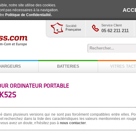
ble, notre site utilise des cookies.
ACC
ont pas nécessaires à la navigation.
otre
Politique de Confidentialité.
Service Client
Société
Française
05 62 211 211
HARGEURS
BATTERIES
VITRES TACT
OUR ORDINATEUR PORTABLE
K52S
né dans plusieurs versions qui ne sont pas forcément compatibles entre elles. Po
et recherchez dans la liste des caractéristiques les valeurs mentionnées en rouge,
i vous avez un doute, n'hésitez pas à
nous contacter
.