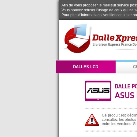
Afin de vous proposer le meilleur service possi
Vous pouvez refuser l'usage de ceux qui ne s
Pour plus d'informations, veuiller consulter n
DALLES LCD
C
DALLE P
ASUS 
Ce produit est décli
consultez les photos 
entre les versions. S