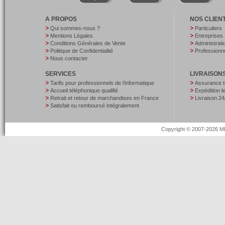
A PROPOS
NOS CLIEN
Qui sommes-nous ?
Particuliers
Mentions Légales
Entreprises
Conditions Générales de Vente
Administrati
Politique de Confidentialité
Professionne
Nous contacter
SERVICES
LIVRAISON
Tarifs pour professionnels de l’informatique
Assurance t
Accueil téléphonique qualifié
Expédition 
Retrait et retour de marchandises en France
Livraison 24
Satisfait ou remboursé intégralement
Copyright © 2007-2026 