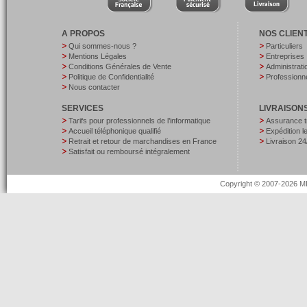
A PROPOS
NOS CLIEN
Qui sommes-nous ?
Particuliers
Mentions Légales
Entreprises
Conditions Générales de Vente
Administrati
Politique de Confidentialité
Professionne
Nous contacter
SERVICES
LIVRAISON
Tarifs pour professionnels de l’informatique
Assurance t
Accueil téléphonique qualifié
Expédition 
Retrait et retour de marchandises en France
Livraison 24
Satisfait ou remboursé intégralement
Copyright © 2007-2026 