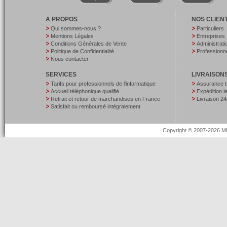
A PROPOS
NOS CLIEN
Qui sommes-nous ?
Particuliers
Mentions Légales
Entreprises
Conditions Générales de Vente
Administrati
Politique de Confidentialité
Professionne
Nous contacter
SERVICES
LIVRAISON
Tarifs pour professionnels de l’informatique
Assurance t
Accueil téléphonique qualifié
Expédition 
Retrait et retour de marchandises en France
Livraison 24
Satisfait ou remboursé intégralement
Copyright © 2007-2026 