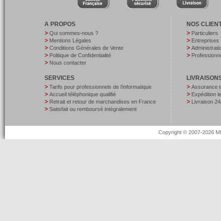
A PROPOS
NOS CLIEN
Qui sommes-nous ?
Particuliers
Mentions Légales
Entreprises
Conditions Générales de Vente
Administrati
Politique de Confidentialité
Professionne
Nous contacter
SERVICES
LIVRAISON
Tarifs pour professionnels de l’informatique
Assurance t
Accueil téléphonique qualifié
Expédition 
Retrait et retour de marchandises en France
Livraison 24
Satisfait ou remboursé intégralement
Copyright © 2007-2026 