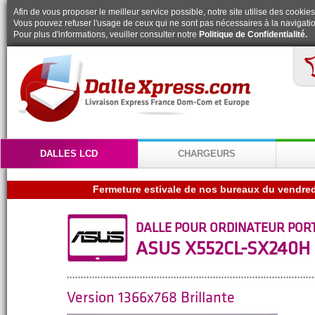
Afin de vous proposer le meilleur service possible, notre site utilise des cookies
Vous pouvez refuser l'usage de ceux qui ne sont pas nécessaires à la navigatio
Pour plus d'informations, veuiller consulter notre
Politique de Confidentialité.
DALLES LCD
CHARGEURS
DALLE POUR ORDINATEUR POR
ASUS X552CL-SX240H
Version 1366x768 Brillante