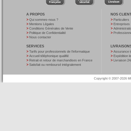
A PROPOS
NOS CLIEN
Qui sommes-nous ?
Particuliers
Mentions Légales
Entreprises
Conditions Générales de Vente
Administrati
Politique de Confidentialité
Professionne
Nous contacter
SERVICES
LIVRAISON
Tarifs pour professionnels de l’informatique
Assurance t
Accueil téléphonique qualifié
Expédition 
Retrait et retour de marchandises en France
Livraison 24
Satisfait ou remboursé intégralement
Copyright © 2007-2026 