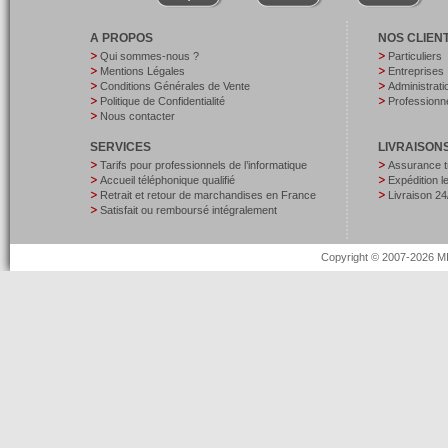
A PROPOS
NOS CLIEN
Qui sommes-nous ?
Particuliers
Mentions Légales
Entreprises
Conditions Générales de Vente
Administrati
Politique de Confidentialité
Professionne
Nous contacter
SERVICES
LIVRAISON
Tarifs pour professionnels de l’informatique
Assurance t
Accueil téléphonique qualifié
Expédition 
Retrait et retour de marchandises en France
Livraison 24
Satisfait ou remboursé intégralement
Copyright © 2007-2026 