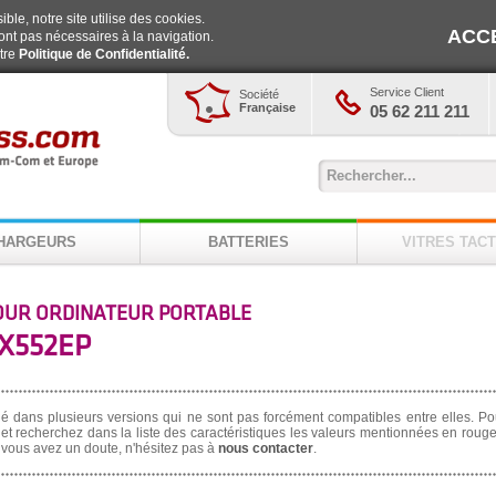
ble, notre site utilise des cookies.
ACC
ont pas nécessaires à la navigation.
otre
Politique de Confidentialité.
Service Client
Société
Française
05 62 211 211
HARGEURS
BATTERIES
VITRES TACT
OUR ORDINATEUR PORTABLE
X552EP
né dans plusieurs versions qui ne sont pas forcément compatibles entre elles. Po
et recherchez dans la liste des caractéristiques les valeurs mentionnées en rouge,
i vous avez un doute, n'hésitez pas à
nous contacter
.