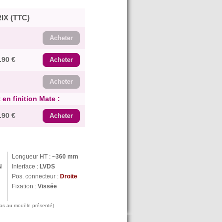
IX (TTC)
Acheter
.90 €
Acheter
Acheter
 en finition Mate :
.90 €
Acheter
Longueur HT :
~360 mm
N
Interface :
LVDS
Pos. connecteur :
Droite
Fixation :
Vissée
 pas au modèle présenté)