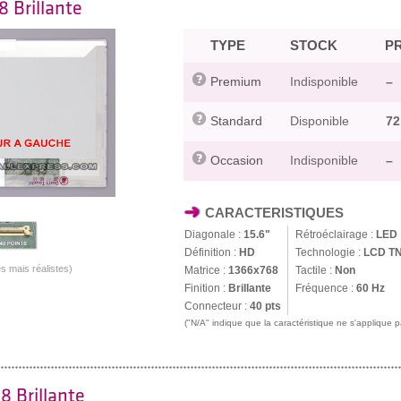
8 Brillante
TYPE
STOCK
PR
Premium
Indisponible
–
Standard
Disponible
72
Occasion
Indisponible
–
CARACTERISTIQUES
Diagonale :
15.6"
Rétroéclairage :
LED
Définition :
HD
Technologie :
LCD T
s mais réalistes)
Matrice :
1366x768
Tactile :
Non
Finition :
Brillante
Fréquence :
60 Hz
Connecteur :
40 pts
("N/A" indique que la caractéristique ne s'applique
8 Brillante