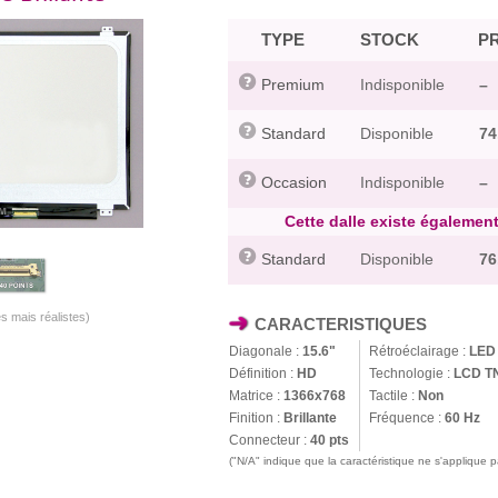
TYPE
STOCK
PR
Premium
Indisponible
–
Standard
Disponible
74
Occasion
Indisponible
–
Cette dalle existe également
Standard
Disponible
76
s mais réalistes)
CARACTERISTIQUES
Diagonale :
15.6"
Rétroéclairage :
LED
Définition :
HD
Technologie :
LCD T
Matrice :
1366x768
Tactile :
Non
Finition :
Brillante
Fréquence :
60 Hz
Connecteur :
40 pts
("N/A" indique que la caractéristique ne s'applique