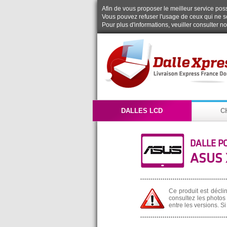
Afin de vous proposer le meilleur service possi
Vous pouvez refuser l'usage de ceux qui ne s
Pour plus d'informations, veuiller consulter n
DALLES LCD
C
DALLE P
ASUS 
Ce produit est décli
consultez les photos 
entre les versions. S