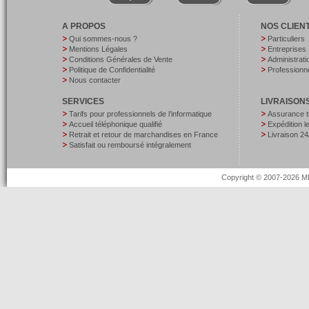
A PROPOS
NOS CLIEN
Qui sommes-nous ?
Particuliers
Mentions Légales
Entreprises
Conditions Générales de Vente
Administrati
Politique de Confidentialité
Professionne
Nous contacter
SERVICES
LIVRAISON
Tarifs pour professionnels de l’informatique
Assurance t
Accueil téléphonique qualifié
Expédition 
Retrait et retour de marchandises en France
Livraison 24
Satisfait ou remboursé intégralement
Copyright © 2007-2026 