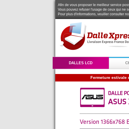
Afin de vous proposer le meilleur service possi
Vous pouvez refuser l'usage de ceux qui ne s
Pour plus d'informations, veuiller consulter n
DALLES LCD
C
DALLE P
ASUS 
Version 1366x768 B