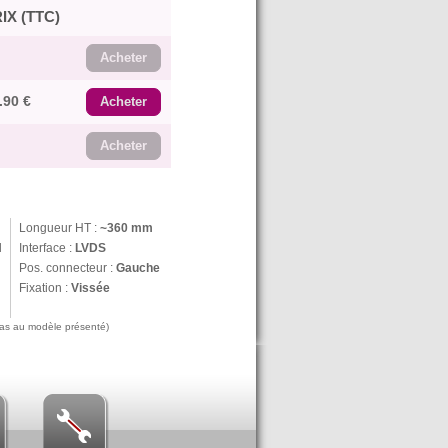
IX (TTC)
Acheter
.90 €
Acheter
Acheter
Longueur HT :
~360 mm
N
Interface :
LVDS
Pos. connecteur :
Gauche
Fixation :
Vissée
 pas au modèle présenté)