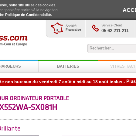
ble, notre site utilise des cookies.
ACC
ont pas nécessaires à la navigation.
otre
Politique de Confidentialité.
Service Client
Société
Française
05 62 211 211
HARGEURS
BATTERIES
VITRES TACT
Plus
-
OUR ORDINATEUR PORTABLE
X552WA-SX081H
rillante