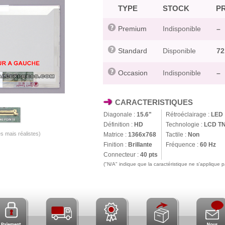
TYPE
STOCK
PR
Premium
Indisponible
–
Standard
Disponible
72
Occasion
Indisponible
–
CARACTERISTIQUES
Diagonale :
15.6"
Rétroéclairage :
LED
Définition :
HD
Technologie :
LCD T
s mais réalistes)
Matrice :
1366x768
Tactile :
Non
Finition :
Brillante
Fréquence :
60 Hz
Connecteur :
40 pts
("N/A" indique que la caractéristique ne s'applique