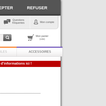
EPTER
REFUSER
Questions
Mon compte
fréquentes
Mon panier
(vide)
ILES
ACCESSOIRES
 d'informations ici !