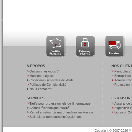
A PROPOS
NOS CLIEN
Qui sommes-nous ?
Particuliers
Mentions Légales
Entreprises
Conditions Générales de Vente
Administrati
Politique de Confidentialité
Professionne
Nous contacter
SERVICES
LIVRAISON
Tarifs pour professionnels de l’informatique
Assurance t
Accueil téléphonique qualifié
Expédition 
Retrait et retour de marchandises en France
Livraison 24
Satisfait ou remboursé intégralement
Copyright © 2007-2026 