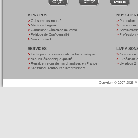
A PROPOS
NOS CLIEN
Qui sommes-nous ?
Particuliers
Mentions Légales
Entreprises
Conditions Générales de Vente
Administrati
Politique de Confidentialité
Professionne
Nous contacter
SERVICES
LIVRAISON
Tarifs pour professionnels de l’informatique
Assurance t
Accueil téléphonique qualifié
Expédition 
Retrait et retour de marchandises en France
Livraison 24
Satisfait ou remboursé intégralement
Copyright © 2007-2026 