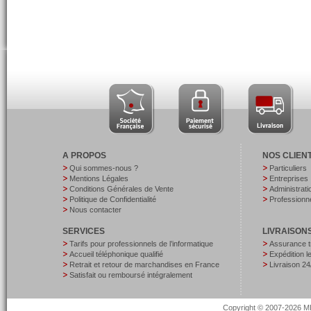
A PROPOS
NOS CLIEN
Qui sommes-nous ?
Particuliers
Mentions Légales
Entreprises
Conditions Générales de Vente
Administrati
Politique de Confidentialité
Professionne
Nous contacter
SERVICES
LIVRAISON
Tarifs pour professionnels de l’informatique
Assurance t
Accueil téléphonique qualifié
Expédition 
Retrait et retour de marchandises en France
Livraison 24
Satisfait ou remboursé intégralement
Copyright © 2007-2026 