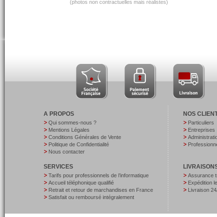
(photos non contractuelles mais réalistes)
A PROPOS
NOS CLIEN
Qui sommes-nous ?
Particuliers
Mentions Légales
Entreprises
Conditions Générales de Vente
Administrati
Politique de Confidentialité
Professionne
Nous contacter
SERVICES
LIVRAISON
Tarifs pour professionnels de l’informatique
Assurance t
Accueil téléphonique qualifié
Expédition 
Retrait et retour de marchandises en France
Livraison 24
Satisfait ou remboursé intégralement