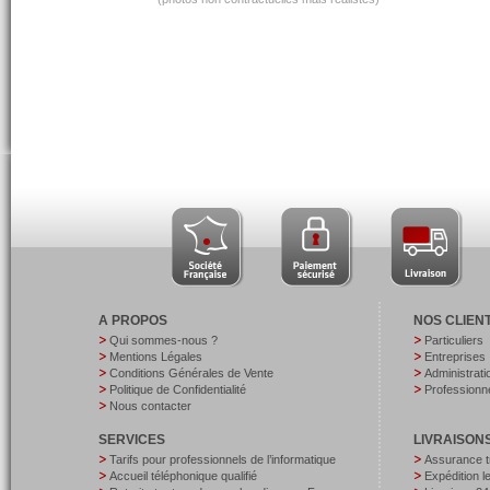
A PROPOS
NOS CLIEN
Qui sommes-nous ?
Particuliers
Mentions Légales
Entreprises
Conditions Générales de Vente
Administrati
Politique de Confidentialité
Professionne
Nous contacter
SERVICES
LIVRAISON
Tarifs pour professionnels de l’informatique
Assurance t
Accueil téléphonique qualifié
Expédition 