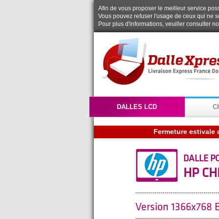
Afin de vous proposer le meilleur service possi
Vous pouvez refuser l'usage de ceux qui ne s
Pour plus d'informations, veuiller consulter n
DALLES LCD
C
Fermeture estivale 
DALLE P
HP CH
Version 1366x768 B