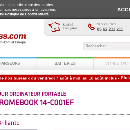
ble, notre site utilise des cookies.
ACC
ont pas nécessaires à la navigation.
otre
Politique de Confidentialité.
Service Client
Société
Française
05 62 211 211
HARGEURS
BATTERIES
VITRES TACT
Plus
de nos bureaux du vendredi 7 août à midi au 18 août inclus
-
OUR ORDINATEUR PORTABLE
ROMEBOOK 14-C001EF
rillante