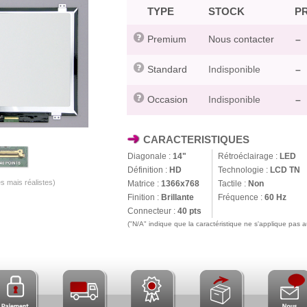
TYPE
STOCK
PR
Premium
Nous contacter
–
Standard
Indisponible
–
Occasion
Indisponible
–
CARACTERISTIQUES
Diagonale :
14"
Rétroéclairage :
LED
Définition :
HD
Technologie :
LCD TN
s mais réalistes)
Matrice :
1366x768
Tactile :
Non
Finition :
Brillante
Fréquence :
60 Hz
Connecteur :
40 pts
("N/A" indique que la caractéristique ne s'applique pas