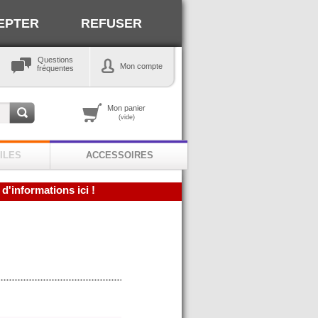
EPTER
REFUSER
Questions
Mon compte
fréquentes
Mon panier
(vide)
ILES
ACCESSOIRES
 d'informations ici !