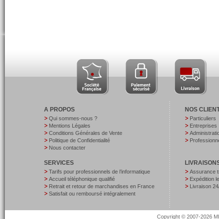
A PROPOS
NOS CLIEN
Qui sommes-nous ?
Particuliers
Mentions Légales
Entreprises
Conditions Générales de Vente
Administrati
Politique de Confidentialité
Professionne
Nous contacter
SERVICES
LIVRAISON
Tarifs pour professionnels de l’informatique
Assurance t
Accueil téléphonique qualifié
Expédition 
Retrait et retour de marchandises en France
Livraison 24
Satisfait ou remboursé intégralement
Copyright © 2007-2026 