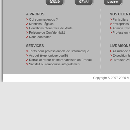
A PROPOS
NOS CLIEN
Qui sommes-nous ?
Particuliers
Mentions Légales
Entreprises
Conditions Générales de Vente
Administrati
Politique de Confidentialité
Professionne
Nous contacter
SERVICES
LIVRAISON
Tarifs pour professionnels de l’informatique
Assurance t
Accueil téléphonique qualifié
Expédition 
Retrait et retour de marchandises en France
Livraison 24
Satisfait ou remboursé intégralement
Copyright © 2007-2026 