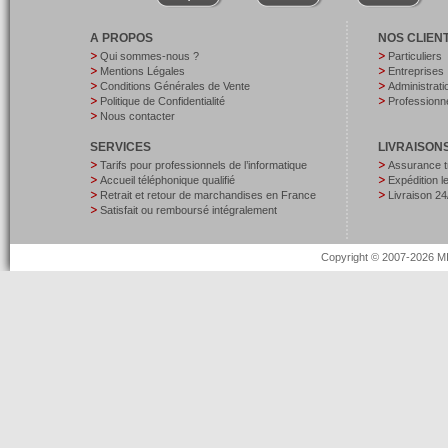
A PROPOS
NOS CLIEN
Qui sommes-nous ?
Particuliers
Mentions Légales
Entreprises
Conditions Générales de Vente
Administrati
Politique de Confidentialité
Professionne
Nous contacter
SERVICES
LIVRAISON
Tarifs pour professionnels de l’informatique
Assurance t
Accueil téléphonique qualifié
Expédition 
Retrait et retour de marchandises en France
Livraison 24
Satisfait ou remboursé intégralement
Copyright © 2007-2026 