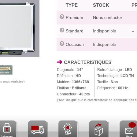
TYPE
STOCK
PR
Premium
Nous contacter
–
Standard
Indisponible
–
Occasion
Indisponible
–
CARACTERISTIQUES
Diagonale :
14"
Rétroéclairage :
LED
Définition :
HD
Technologie :
LCD TN
s mais réalistes)
Matrice :
1366x768
Tactile :
Non
Finition :
Brillante
Fréquence :
60 Hz
Connecteur :
40 pts
("N/A" indique que la caractéristique ne s'applique pas