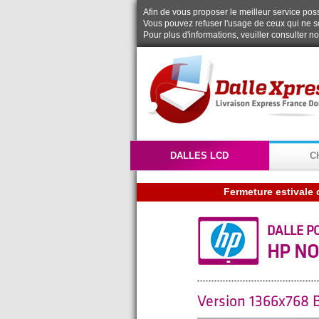
Afin de vous proposer le meilleur service possi
Vous pouvez refuser l'usage de ceux qui ne s
Pour plus d'informations, veuiller consulter n
DALLES LCD
C
Fermeture estivale 
DALLE P
HP NO
Version 1366x768 B