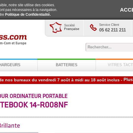
ble, notre site utilise des cookies.
ACC
ont pas nécessaires à la navigation.
otre
Politique de Confidentialité.
Service Client
Société
Française
05 62 211 211
HARGEURS
BATTERIES
VITRES TACT
Plus
de nos bureaux du vendredi 7 août à midi au 18 août inclus
-
OUR ORDINATEUR PORTABLE
TEBOOK 14-R008NF
rillante