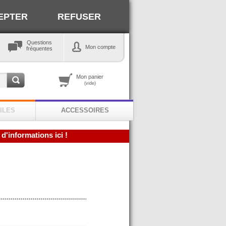
EPTER
REFUSER
Questions
Mon compte
fréquentes
Mon panier
(vide)
ILES
ACCESSOIRES
 d'informations ici !